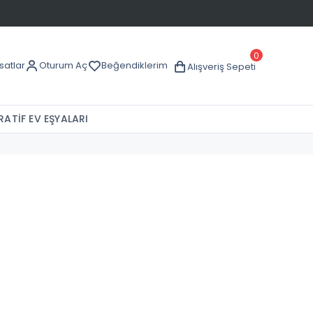
0
rsatlar
Oturum Aç
Beğendiklerim
Alışveriş Sepeti
ATİF EV EŞYALARI