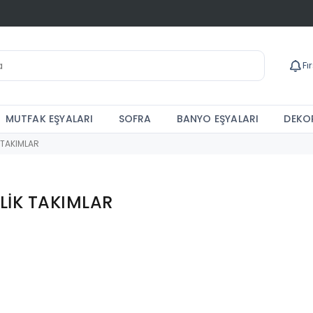
Fı
MUTFAK EŞYALARI
SOFRA
BANYO EŞYALARI
DEKOR
K TAKIMLAR
İLİK TAKIMLAR