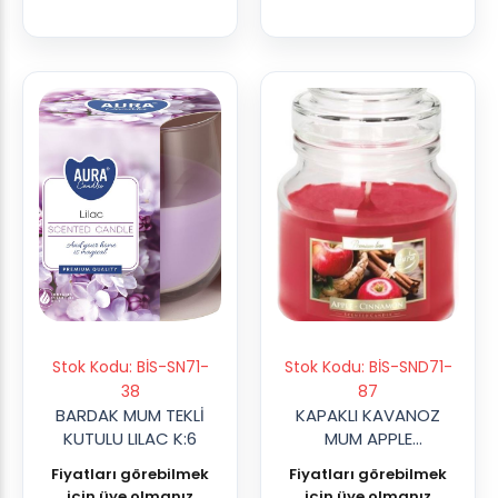
Stok Kodu: BİS-SN71-
Stok Kodu: BİS-SND71-
38
87
BARDAK MUM TEKLİ
KAPAKLI KAVANOZ
KUTULU LILAC K:6
MUM APPLE
CINNAMAON K:6
Fiyatları görebilmek
Fiyatları görebilmek
için üye olmanız
için üye olmanız