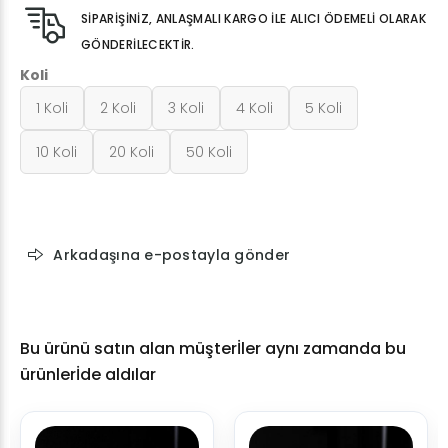
SİPARİŞİNİZ, ANLAŞMALI KARGO İLE ALICI ÖDEMELİ OLARAK
GÖNDERİLECEKTİR.
Koli
1 Koli
2 Koli
3 Koli
4 Koli
5 Koli
10 Koli
20 Koli
50 Koli
Arkadaşına e-postayla gönder
Bu ürünü satın alan müşterİler aynı zamanda bu
ürünlerİde aldılar