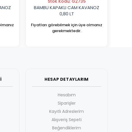
Stok Kodu: G2735
VANOZ
BAMBU KAPAKLI CAM KAVANOZ
0,80 LT
 olmanız
Fiyatları görebilmek için üye olmanız
gerekmektedir.
İ
HESAP DETAYLARIM
Hesabım
Siparişler
Kayıtlı Adreslerim
Alışveriş Sepeti
Beğendiklerim