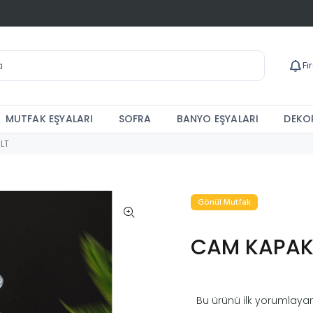
Fı
MUTFAK EŞYALARI
SOFRA
BANYO EŞYALARI
DEKOR
LT
Gönül Mutfak
CAM KAPAKL
Bu ürünü ilk yorumlayan