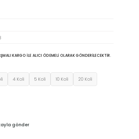
8
LAŞMALI KARGO İLE ALICI ÖDEMELİ OLARAK GÖNDERİLECEKTİR.
li
4 Koli
5 Koli
10 Koli
20 Koli
tayla gönder