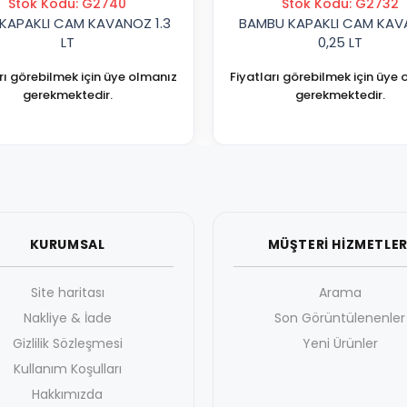
Stok Kodu: G2740
Stok Kodu: G2732
KAPAKLI CAM KAVANOZ 1.3
BAMBU KAPAKLI CAM KA
LT
0,25 LT
rı görebilmek için üye olmanız
Fiyatları görebilmek için üye
gerekmektedir.
gerekmektedir.
KURUMSAL
MÜŞTERİ HİZMETLER
Site haritası
Arama
Nakliye & İade
Son Görüntülenenler
Gizlilik Sözleşmesi
Yeni Ürünler
Kullanım Koşulları
Hakkımızda