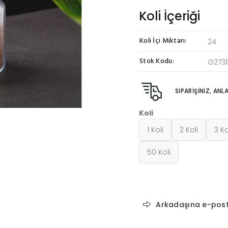
Koli İçeriği
Koli İçi Miktarı:
24
Stok Kodu:
G273
SİPARİŞİNİZ, AN
Koli
1 Koli
2 Koli
3 Ko
50 Koli
Arkadaşına e-pos