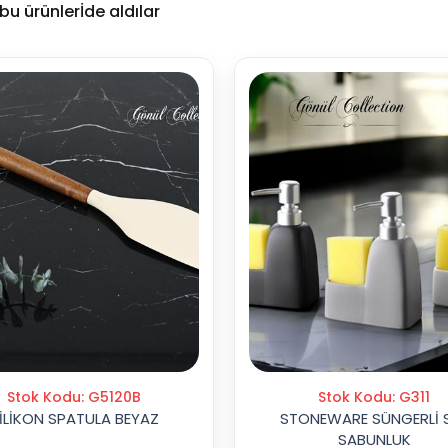
u ürünlerİde aldılar
Stok Kodu: G5120B
Stok Kodu: G311
İLİKON SPATULA BEYAZ
STONEWARE SÜNGERLİ S
SABUNLUK