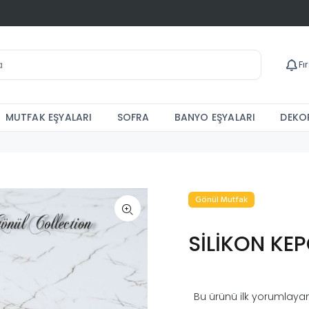
Fı
MUTFAK EŞYALARI
SOFRA
BANYO EŞYALARI
DEKOR
Gönül Mutfak
SİLİKON KE
Bu ürünü ilk yorumlayan