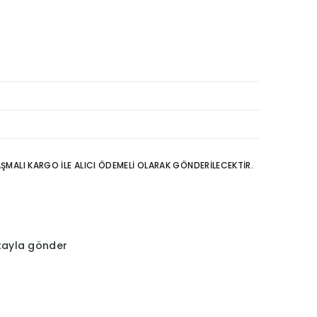
3
LAŞMALI KARGO İLE ALICI ÖDEMELİ OLARAK GÖNDERİLECEKTİR.
tayla gönder