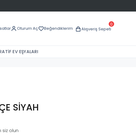
0
rsatlar
Oturum Aç
Beğendiklerim
Alışveriş Sepeti
ATİF EV EŞYALARI
PÇE SİYAH
 siz olun