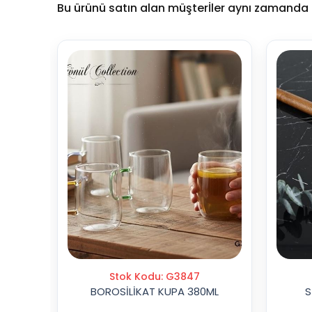
Bu ürünü satın alan müşterİler aynı zamanda b
Stok Kodu: G3847
BOROSİLİKAT KUPA 380ML
S