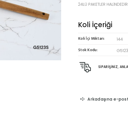
24LÜ PAKETLER HALİNDEDİR
Koli İçeriği
Koli İçi Miktarı:
144
Stok Kodu:
G512
SİPARİŞİNİZ, AN
Arkadaşına e-pos