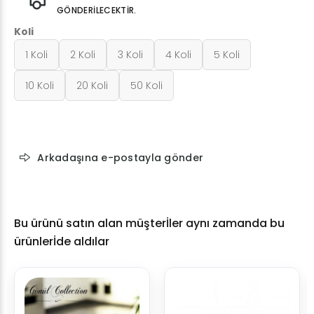
GÖNDERİLECEKTİR.
Koli
1 Koli
2 Koli
3 Koli
4 Koli
5 Koli
10 Koli
20 Koli
50 Koli
Arkadaşına e-postayla gönder
Bu ürünü satın alan müşterİler aynı zamanda bu
ürünlerİde aldılar